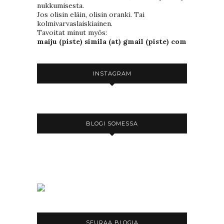
nukkumisesta.
Jos olisin eläin, olisin oranki. Tai
kolmivarvaslaiskiainen.
Tavoitat minut myös:
maiju (piste) simila (at) gmail (piste) com
INSTAGRAM
BLOGI SOMESSA
SEURAA BLOGIA