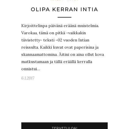
OLIPA KERRAN INTIA
Kirjoittelinpa päivänä eräänä muistelmia.
Varokaa, tämä on pitkä -vaikkakin
tiivistetty- teksti -02 vuoden Intian
reissulta. Kaikki kuvat ovat paperisina ja
skannaamattomina. Äitini on aina ollut kova
matkustamaan ja tällä eräällä kerralla
onnistui…
6.1.2017
TERVETULOA!