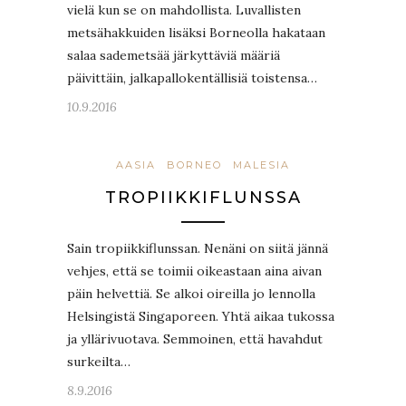
vielä kun se on mahdollista. Luvallisten
metsähakkuiden lisäksi Borneolla hakataan
salaa sademetsää järkyttäviä määriä
päivittäin, jalkapallokentällisiä toistensa…
10.9.2016
AASIA
BORNEO
MALESIA
TROPIIKKIFLUNSSA
Sain tropiikkiflunssan. Nenäni on siitä jännä
vehjes, että se toimii oikeastaan aina aivan
päin helvettiä. Se alkoi oireilla jo lennolla
Helsingistä Singaporeen. Yhtä aikaa tukossa
ja yllärivuotava. Semmoinen, että havahdut
surkeilta…
8.9.2016