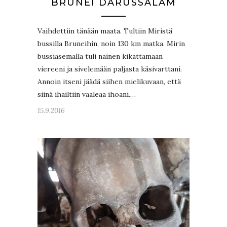
BRUNEI DARUSSALAM
Vaihdettiin tänään maata. Tultiin Miristä
bussilla Bruneihin, noin 130 km matka. Mirin
bussiasemalla tuli nainen kikattamaan
viereeni ja sivelemään paljasta käsivarttani.
Annoin itseni jäädä siihen mielikuvaan, että
siinä ihailtiin vaaleaa ihoani.…
15.9.2016