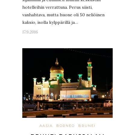
hotelleihin verrattuna. Perus siisti,
vanhahtava, mutta huone oli 50 neliöinen
kaksio, isolla kylppärillä ja…
17.9.2016
AASIA
BORNEO
BRUNEI