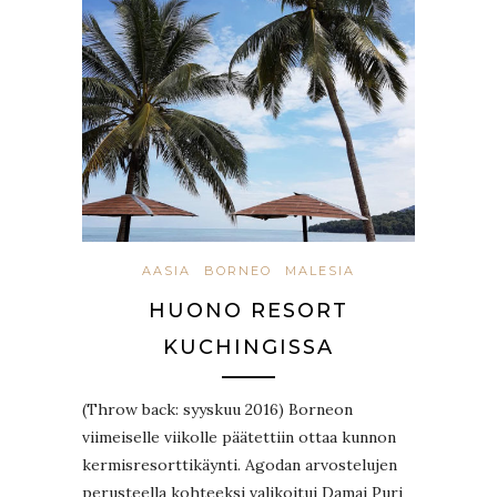
AASIA
BORNEO
MALESIA
HUONO RESORT
KUCHINGISSA
(Throw back: syyskuu 2016) Borneon
viimeiselle viikolle päätettiin ottaa kunnon
kermisresorttikäynti. Agodan arvostelujen
perusteella kohteeksi valikoitui Damai Puri