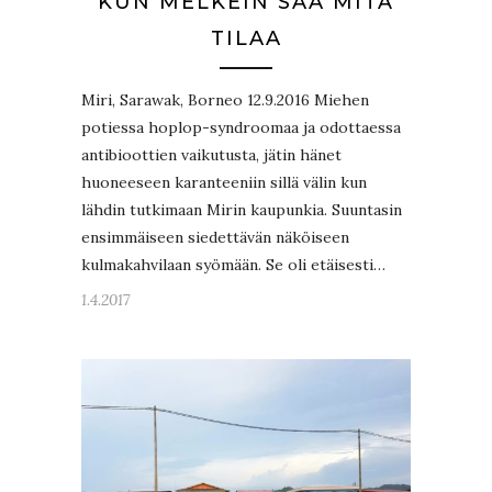
KUN MELKEIN SAA MITÄ
TILAA
Miri, Sarawak, Borneo 12.9.2016 Miehen
potiessa hoplop-syndroomaa ja odottaessa
antibioottien vaikutusta, jätin hänet
huoneeseen karanteeniin sillä välin kun
lähdin tutkimaan Mirin kaupunkia. Suuntasin
ensimmäiseen siedettävän näköiseen
kulmakahvilaan syömään. Se oli etäisesti…
1.4.2017