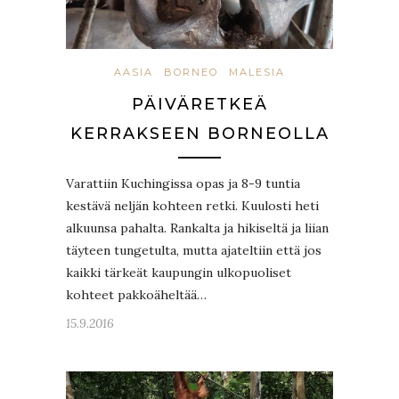
AASIA
BORNEO
MALESIA
PÄIVÄRETKEÄ
KERRAKSEEN BORNEOLLA
Varattiin Kuchingissa opas ja 8-9 tuntia
kestävä neljän kohteen retki. Kuulosti heti
alkuunsa pahalta. Rankalta ja hikiseltä ja liian
täyteen tungetulta, mutta ajateltiin että jos
kaikki tärkeät kaupungin ulkopuoliset
kohteet pakkoäheltää…
15.9.2016