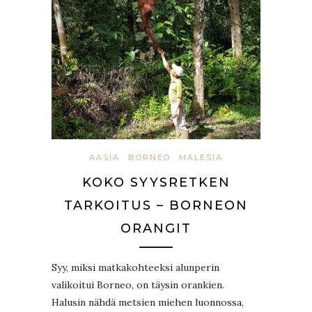
AASIA
BORNEO
MALESIA
KOKO SYYSRETKEN
TARKOITUS – BORNEON
ORANGIT
Syy, miksi matkakohteeksi alunperin
valikoitui Borneo, on täysin orankien.
Halusin nähdä metsien miehen luonnossa,