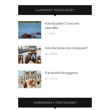
UUSIMMAT POSTAUKSET
Kävelysafari Crescent
Islandilla
2.7.2023
Autolla Keski-Eurooppaan?
21.3.2023
Päiväretki Bruggeen
19.3.2023
VANHEMMAT POSTAUKSET