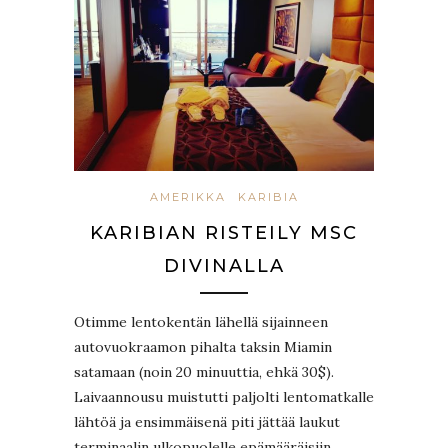
AMERIKKA
KARIBIA
KARIBIAN RISTEILY MSC
DIVINALLA
Otimme lentokentän lähellä sijainneen
autovuokraamon pihalta taksin Miamin
satamaan (noin 20 minuuttia, ehkä 30$).
Laivaannousu muistutti paljolti lentomatkalle
lähtöä ja ensimmäisenä piti jättää laukut
terminaalin ulkopuolelle epämääräisiin