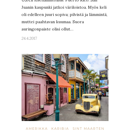
Juanin kaupunki jatkoi väriloistoa. Myös keli
oli edelleen juuri sopiva; pilvistä ja lämmintä,
muttei paahtavan kuumaa. Suora
auringonpaiste olisi ollut…
24.4.2017
AMERIKKA
KARIBIA
SINT MAARTEN