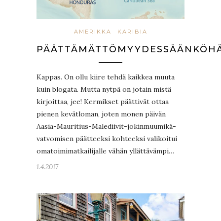
AMERIKKA
KARIBIA
PÄÄTTÄMÄTTÖMYYDESSÄÄNKÖH
Kappas. On ollu kiire tehdä kaikkea muuta
kuin blogata. Mutta nytpä on jotain mistä
kirjoittaa, jee! Kermikset päättivät ottaa
pienen kevätloman, joten monen päivän
Aasia-Mauritius-Malediivit-jokinmuumikä-
vatvomisen päätteeksi kohteeksi valikoitui
omatoimimatkailijalle vähän yllättävämpi…
1.4.2017