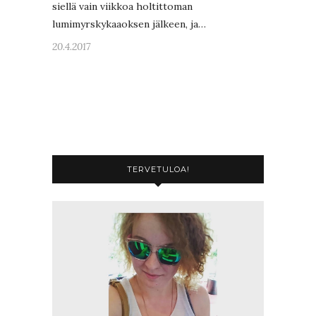
siellä vain viikkoa holtittoman
lumimyrskykaaoksen jälkeen, ja…
20.4.2017
TERVETULOA!