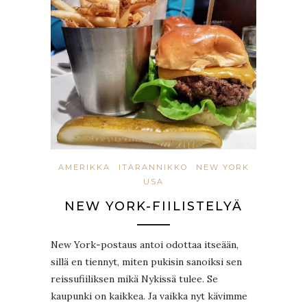
AMERIKKA
ITÄRANNIKKO
NEW YORK
USA
NEW YORK-FIILISTELYÄ
New York-postaus antoi odottaa itseään,
sillä en tiennyt, miten pukisin sanoiksi sen
reissufiiliksen mikä Nykissä tulee. Se
kaupunki on kaikkea. Ja vaikka nyt kävimme