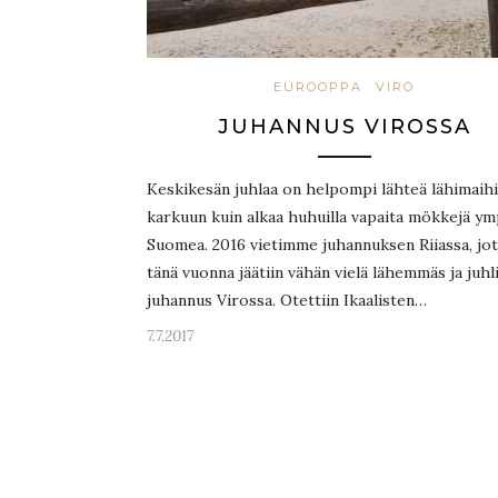
EUROOPPA
VIRO
JUHANNUS VIROSSA
Keskikesän juhlaa on helpompi lähteä lähimaih
karkuun kuin alkaa huhuilla vapaita mökkejä ym
Suomea. 2016 vietimme juhannuksen Riiassa, jo
tänä vuonna jäätiin vähän vielä lähemmäs ja juhli
juhannus Virossa. Otettiin Ikaalisten…
7.7.2017