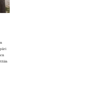
in
päri
ten
ttiin