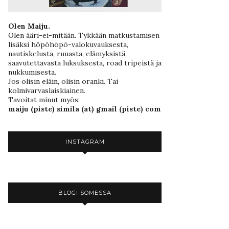
Olen Maiju.
Olen ääri-ei-mitään. Tykkään matkustamisen
lisäksi höpöhöpö-valokuvauksesta,
nautiskelusta, ruuasta, elämyksistä,
saavutettavasta luksuksesta, road tripeistä ja
nukkumisesta.
Jos olisin eläin, olisin oranki. Tai
kolmivarvaslaiskiainen.
Tavoitat minut myös:
maiju (piste) simila (at) gmail (piste) com
INSTAGRAM
BLOGI SOMESSA