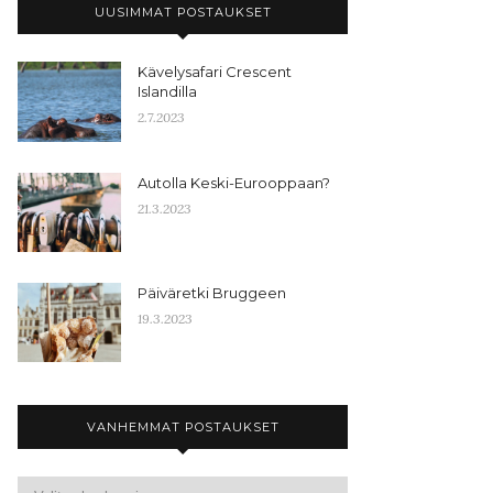
UUSIMMAT POSTAUKSET
Kävelysafari Crescent
Islandilla
2.7.2023
Autolla Keski-Eurooppaan?
21.3.2023
Päiväretki Bruggeen
19.3.2023
VANHEMMAT POSTAUKSET