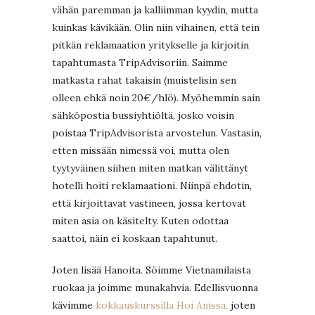
vähän paremman ja kalliimman kyydin, mutta
kuinkas kävikään. Olin niin vihainen, että tein
pitkän reklamaation yritykselle ja kirjoitin
tapahtumasta TripAdvisoriin. Saimme
matkasta rahat takaisin (muistelisin sen
olleen ehkä noin 20€/hlö). Myöhemmin sain
sähköpostia bussiyhtiöltä, josko voisin
poistaa TripAdvisorista arvostelun. Vastasin,
etten missään nimessä voi, mutta olen
tyytyväinen siihen miten matkan välittänyt
hotelli hoiti reklamaationi. Niinpä ehdotin,
että kirjoittavat vastineen, jossa kertovat
miten asia on käsitelty. Kuten odottaa
saattoi, näin ei koskaan tapahtunut.
Joten lisää Hanoita. Söimme Vietnamilaista
ruokaa ja joimme munakahvia. Edellisvuonna
kävimme
kokkauskurssilla Hoi Anissa,
joten