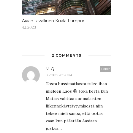
Aivan tavallinen Kuala Lumpur
4.1.2023
2 COMMENTS
MIQ
Reply
3.2.2019 at 20:54
Tosta bussimatkasta tulee ihan
mieleen Laos 😀 Joka kerta kun
Matias valittaa suomalaisten
liikennekäyttäytymisestä niin
tekee mieli sanoa, että ootas
vaan kun päästään Aasiaan
joskus…