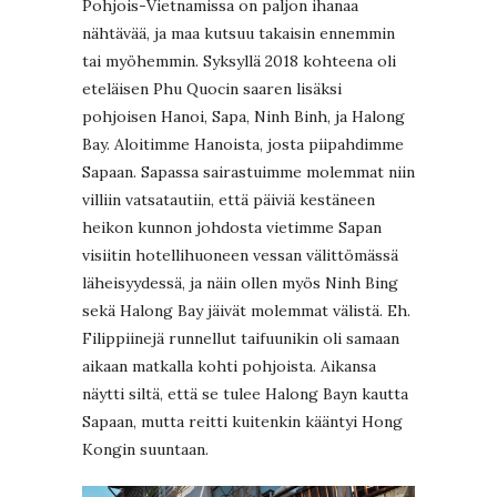
Pohjois-Vietnamissa on paljon ihanaa
nähtävää, ja maa kutsuu takaisin ennemmin
tai myöhemmin. Syksyllä 2018 kohteena oli
eteläisen Phu Quocin saaren lisäksi
pohjoisen Hanoi, Sapa, Ninh Binh, ja Halong
Bay. Aloitimme Hanoista, josta piipahdimme
Sapaan. Sapassa sairastuimme molemmat niin
villiin vatsatautiin, että päiviä kestäneen
heikon kunnon johdosta vietimme Sapan
visiitin hotellihuoneen vessan välittömässä
läheisyydessä, ja näin ollen myös Ninh Bing
sekä Halong Bay jäivät molemmat välistä. Eh.
Filippiinejä runnellut taifuunikin oli samaan
aikaan matkalla kohti pohjoista. Aikansa
näytti siltä, että se tulee Halong Bayn kautta
Sapaan, mutta reitti kuitenkin kääntyi Hong
Kongin suuntaan.