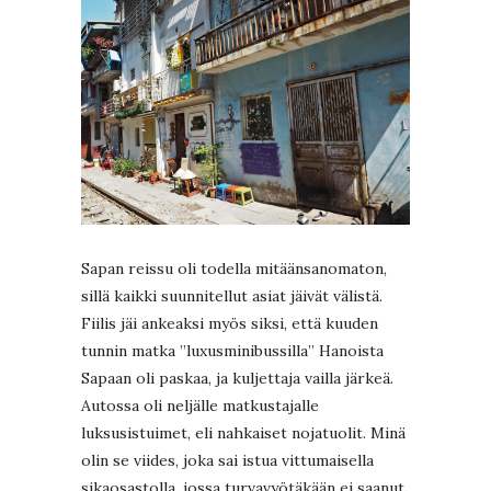
Sapan reissu oli todella mitäänsanomaton,
sillä kaikki suunnitellut asiat jäivät välistä.
Fiilis jäi ankeaksi myös siksi, että kuuden
tunnin matka ”luxusminibussilla” Hanoista
Sapaan oli paskaa, ja kuljettaja vailla järkeä.
Autossa oli neljälle matkustajalle
luksusistuimet, eli nahkaiset nojatuolit. Minä
olin se viides, joka sai istua vittumaisella
sikaosastolla, jossa turvavyötäkään ei saanut