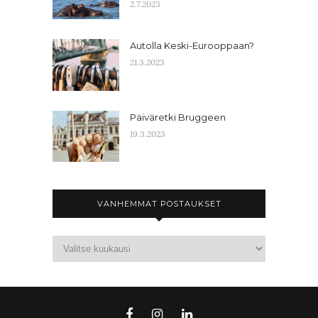
2.7.2023
Autolla Keski-Eurooppaan?
21.3.2023
Päiväretki Bruggeen
19.3.2023
VANHEMMAT POSTAUKSET