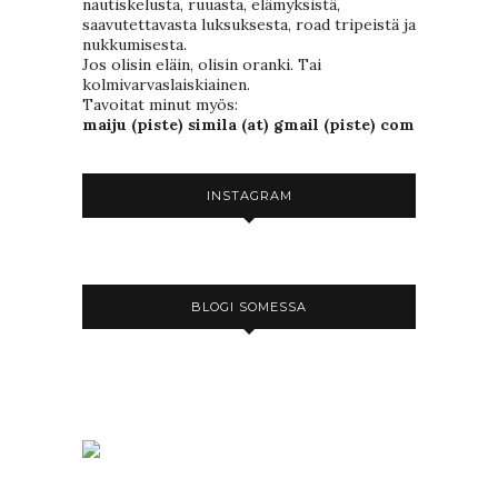
nautiskelusta, ruuasta, elämyksistä,
saavutettavasta luksuksesta, road tripeistä ja
nukkumisesta.
Jos olisin eläin, olisin oranki. Tai
kolmivarvaslaiskiainen.
Tavoitat minut myös:
maiju (piste) simila (at) gmail (piste) com
INSTAGRAM
BLOGI SOMESSA