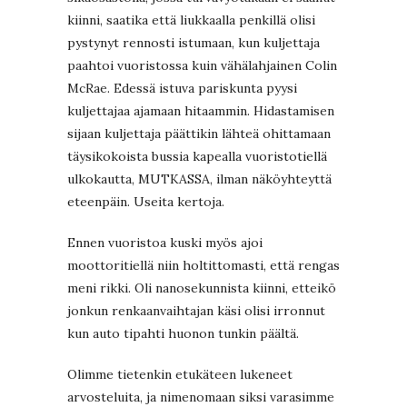
kiinni, saatika että liukkaalla penkillä olisi
pystynyt rennosti istumaan, kun kuljettaja
paahtoi vuoristossa kuin vähälahjainen Colin
McRae. Edessä istuva pariskunta pyysi
kuljettajaa ajamaan hitaammin. Hidastamisen
sijaan kuljettaja päättikin lähteä ohittamaan
täysikokoista bussia kapealla vuoristotiellä
ulkokautta, MUTKASSA, ilman näköyhteyttä
eteenpäin. Useita kertoja.
Ennen vuoristoa kuski myös ajoi
moottoritiellä niin holtittomasti, että rengas
meni rikki. Oli nanosekunnista kiinni, etteikö
jonkun renkaanvaihtajan käsi olisi irronnut
kun auto tipahti huonon tunkin päältä.
Olimme tietenkin etukäteen lukeneet
arvosteluita, ja nimenomaan siksi varasimme