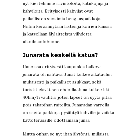
nyt kiertelimme ravintoloita, katukojuja ja
kahviloita. Erityisesti kahvilat ovat
paikallisten suosimia hengauspaikkoja.
Niihin keräännytään lasten ja koirien kanssa,
ja katsellaan älylaitteista viihdettä:
ulkoilmaolohuone.
Junarata keskellä katua?
Hanoissa erityisesti kaupunkia halkova
junarata oli nähtävä. Junat kulkee aikataulun
mukaisesti ja paikalliset asukkaat, sekä
turistit elävät sen ehdoilla. Juna kulkee liki
40km/h vauhtia, joten lapset on syytä pitää
pois takapihan raiteilta. Junaradan varrella
on useita paikkoja pysähtyä kahville ja vaikka
kattoterassille odottamaan junaa.
Mutta onhan se nyt ihan älytöntä, millaista