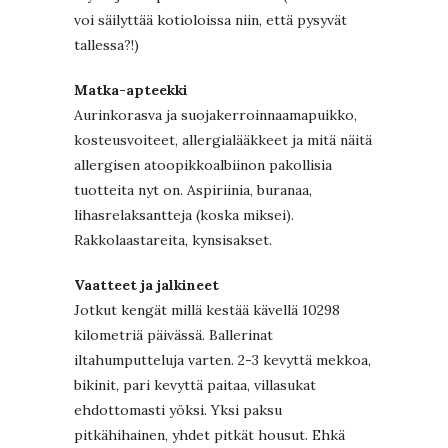
voi säilyttää kotioloissa niin, että pysyvät
tallessa?!)
Matka-apteekki
Aurinkorasva ja suojakerroinnaamapuikko,
kosteusvoiteet, allergialääkkeet ja mitä näitä
allergisen atoopikkoalbiinon pakollisia
tuotteita nyt on. Aspiriinia, buranaa,
lihasrelaksantteja (koska miksei).
Rakkolaastareita, kynsisakset.
Vaatteet ja jalkineet
Jotkut kengät millä kestää kävellä 10298
kilometriä päivässä. Ballerinat
iltahumputteluja varten. 2-3 kevyttä mekkoa,
bikinit, pari kevyttä paitaa, villasukat
ehdottomasti yöksi. Yksi paksu
pitkähihainen, yhdet pitkät housut. Ehkä