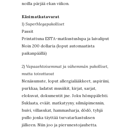
noilla pärjää ekan viikon.
Käsimatkatavarat
1) SuperMegapakolliset
Passit
Printattuna ESTA-matkustuslupa ja laivaliput
Noin 200 dollaria (loput automaatista
paikanpäällä)
2) Vapaaehtoisemmat ja vähemmän pakolliset,
mutta toivottavat
Nenäsumute, loput allergialääkkeet, aspiriini,
purkkaa, ladatut musiikit, kirjat, sarjat,
elokuvat, dokumentit jne. Joku hömppälehti.
Suklaata, eväät. matkatyyny, silmäpimennin,
huivi, villasukat, hammasharja, dödö, tyhjä
pullo jonka täyttää turvatarkastuksen
jälkeen. Niin joo ja pierunestojauhetta.