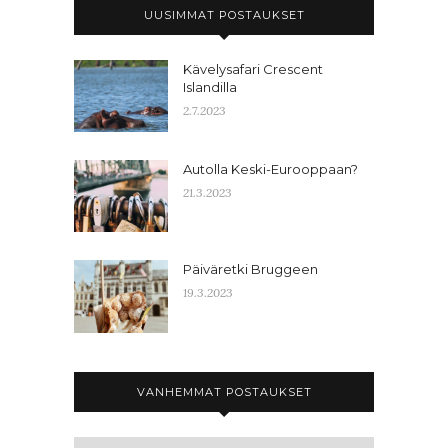
UUSIMMAT POSTAUKSET
Kävelysafari Crescent
Islandilla
2.7.2023
Autolla Keski-Eurooppaan?
21.3.2023
Päiväretki Bruggeen
19.3.2023
VANHEMMAT POSTAUKSET