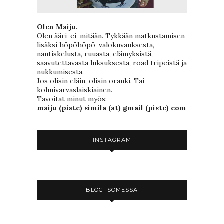
Olen Maiju.
Olen ääri-ei-mitään. Tykkään matkustamisen
lisäksi höpöhöpö-valokuvauksesta,
nautiskelusta, ruuasta, elämyksistä,
saavutettavasta luksuksesta, road tripeistä ja
nukkumisesta.
Jos olisin eläin, olisin oranki. Tai
kolmivarvaslaiskiainen.
Tavoitat minut myös:
maiju (piste) simila (at) gmail (piste) com
INSTAGRAM
BLOGI SOMESSA