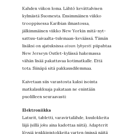
Kahden viikon loma. Lähtö kevättalvisen
kylmästä Suomesta. Ensimmäinen viikko
trooppisessa Karibian ilmastossa,
jälkimmäinen viikko New Yorkin mitä-nyt-
sattuu-taivaalta-tulemaan-keväässä. Tämän
lisäksi on ajatuksissa
aivan lyhyesti
piipahtaa
New Jerseyn Outlet-kylässä hakemassa
vähän lisää pakattavaa kotimatkalle. Että
tota. Siinäpä sitä pakkausdilemmaa.
Kaivetaan siis varastosta kaksi isointa
matkalaukkuaja pakataan ne enintään
puolilleen seuraavasti:
Elektroniikka
Laturit, tabletti, varavirtalähde, kuulokkeita
läjä (sillä
joku
aina kadottaa niitä). Adapterit
löysiä jenkkipistokkeita varten (missä näitä