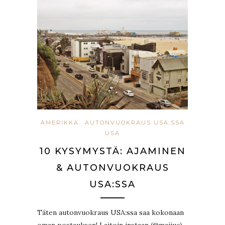
AMERIKKA
AUTONVUOKRAUS USA:SSA
USA
10 KYSYMYSTÄ: AJAMINEN
& AUTONVUOKRAUS
USA:SSA
Täten autonvuokraus USA:ssa saa kokonaan
oman postauksen! Laitoin instaan (@maijuc)