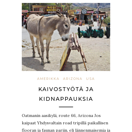
AMERIKKA
ARIZONA
USA
KAIVOSTYÖTÄ JA
KIDNAPPAUKSIA
Oatmanin aasikylä, route 66, Arizona Jos
kaipaat Yhdysvaltain road tripillä paikallisen
flooran ja faunan pariin, eli lännenmaisemia ja