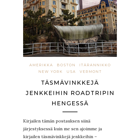
AMERIKKA
BOSTON
ITÄRANNIKKO
NEW YORK
USA
VERMONT
TÄSMÄVINKKEJÄ
JENKKEIHIN ROADTRIPIN
HENGESSÄ
Kirjailen tämän postauksen siinä
järjestyksessä kuin me sen ajoimme ja
kirjailen täsmävinkkejä jenkkeihin –