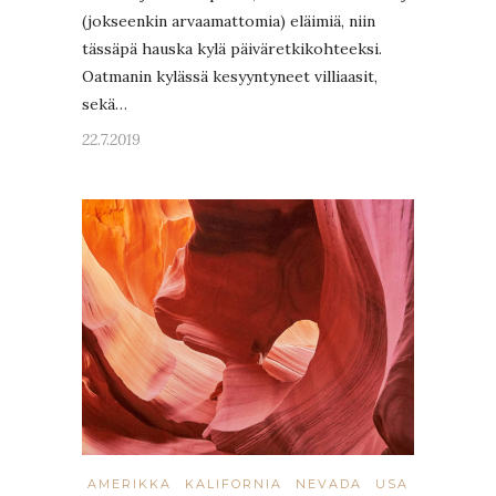
(jokseenkin arvaamattomia) eläimiä, niin
tässäpä hauska kylä päiväretkikohteeksi.
Oatmanin kylässä kesyyntyneet villiaasit,
sekä…
22.7.2019
AMERIKKA
KALIFORNIA
NEVADA
USA