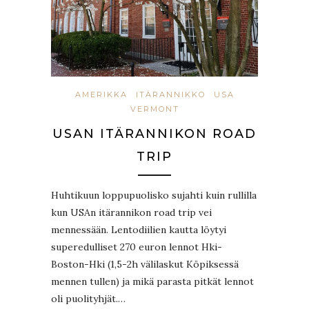
AMERIKKA
ITÄRANNIKKO
USA
VERMONT
USAN ITÄRANNIKON ROAD
TRIP
Huhtikuun loppupuolisko sujahti kuin rullilla
kun USAn itärannikon road trip vei
mennessään. Lentodiilien kautta löytyi
superedulliset 270 euron lennot Hki-
Boston-Hki (1,5-2h välilaskut Köpiksessä
mennen tullen) ja mikä parasta pitkät lennot
oli puolityhjät.…