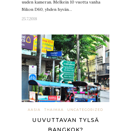
uuden kameran. Melkein 10 vuotta vanha
Nikon D60, yhden hyvän…
25.7.2018
AASIA
THAIMAA
UNCATEGORIZED
UUVUTTAVAN TYLSÄ
BANGKOK?