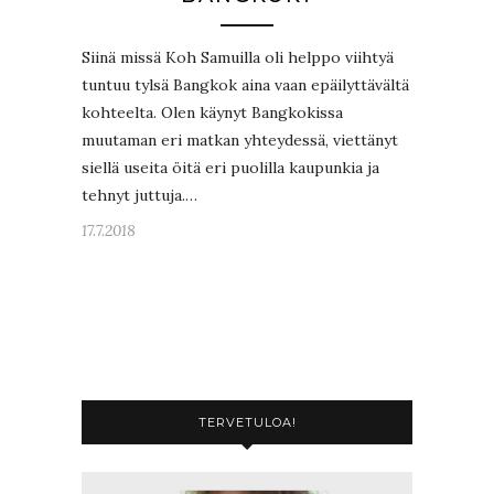
Siinä missä Koh Samuilla oli helppo viihtyä
tuntuu tylsä Bangkok aina vaan epäilyttävältä
kohteelta. Olen käynyt Bangkokissa
muutaman eri matkan yhteydessä, viettänyt
siellä useita öitä eri puolilla kaupunkia ja
tehnyt juttuja.…
17.7.2018
TERVETULOA!