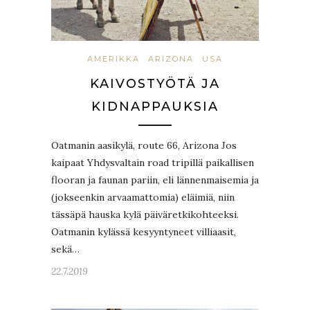
AMERIKKA
ARIZONA
USA
KAIVOSTYÖTÄ JA
KIDNAPPAUKSIA
Oatmanin aasikylä, route 66, Arizona Jos
kaipaat Yhdysvaltain road tripillä paikallisen
flooran ja faunan pariin, eli lännenmaisemia ja
(jokseenkin arvaamattomia) eläimiä, niin
tässäpä hauska kylä päiväretkikohteeksi.
Oatmanin kylässä kesyyntyneet villiaasit,
sekä…
22.7.2019