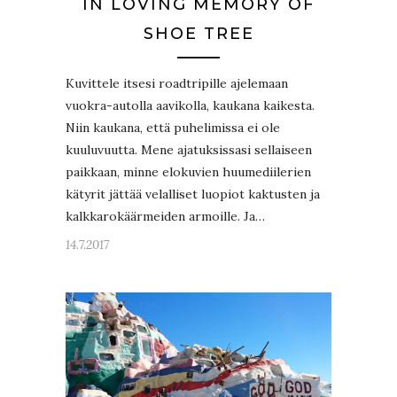
IN LOVING MEMORY OF
SHOE TREE
Kuvittele itsesi roadtripille ajelemaan
vuokra-autolla aavikolla, kaukana kaikesta.
Niin kaukana, että puhelimissa ei ole
kuuluvuutta. Mene ajatuksissasi sellaiseen
paikkaan, minne elokuvien huumediilerien
kätyrit jättää velalliset luopiot kaktusten ja
kalkkarokäärmeiden armoille. Ja…
14.7.2017