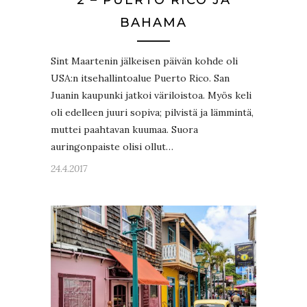
2 – PUERTO RICO JA
BAHAMA
Sint Maartenin jälkeisen päivän kohde oli
USA:n itsehallintoalue Puerto Rico. San
Juanin kaupunki jatkoi väriloistoa. Myös keli
oli edelleen juuri sopiva; pilvistä ja lämmintä,
muttei paahtavan kuumaa. Suora
auringonpaiste olisi ollut…
24.4.2017