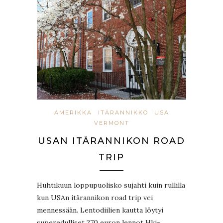
AMERIKKA
ITÄRANNIKKO
USA
VERMONT
USAN ITÄRANNIKON ROAD
TRIP
Huhtikuun loppupuolisko sujahti kuin rullilla
kun USAn itärannikon road trip vei
mennessään. Lentodiilien kautta löytyi
superedulliset 270 euron lennot Hki-