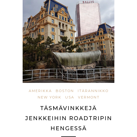
AMERIKKA
BOSTON
ITÄRANNIKKO
NEW YORK
USA
VERMONT
TÄSMÄVINKKEJÄ
JENKKEIHIN ROADTRIPIN
HENGESSÄ