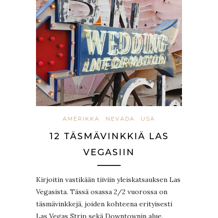
AMERIKKA
NEVADA
USA
12 TÄSMÄVINKKIÄ LAS
VEGASIIN
Kirjoitin vastikään tiiviin yleiskatsauksen Las
Vegasista. Tässä osassa 2/2 vuorossa on
täsmävinkkejä, joiden kohteena erityisesti
Las Vegas Strip sekä Downtownin alue.