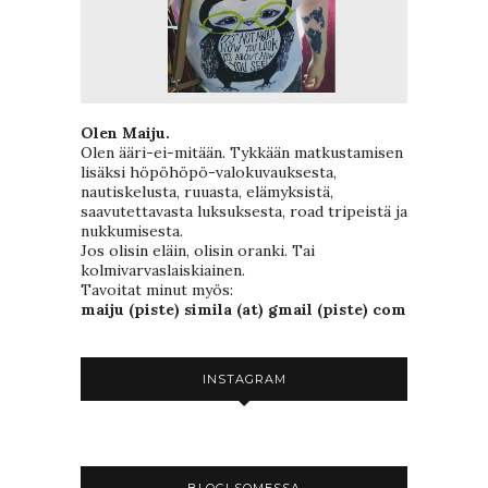
Olen Maiju.
Olen ääri-ei-mitään. Tykkään matkustamisen
lisäksi höpöhöpö-valokuvauksesta,
nautiskelusta, ruuasta, elämyksistä,
saavutettavasta luksuksesta, road tripeistä ja
nukkumisesta.
Jos olisin eläin, olisin oranki. Tai
kolmivarvaslaiskiainen.
Tavoitat minut myös:
maiju (piste) simila (at) gmail (piste) com
INSTAGRAM