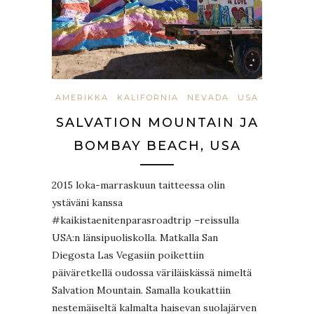
AMERIKKA
KALIFORNIA
NEVADA
USA
SALVATION MOUNTAIN JA
BOMBAY BEACH, USA
2015 loka-marraskuun taitteessa olin
ystäväni kanssa
#kaikistaenitenparasroadtrip –reissulla
USA:n länsipuoliskolla. Matkalla San
Diegosta Las Vegasiin poikettiin
päiväretkellä oudossa väriläiskässä nimeltä
Salvation Mountain. Samalla koukattiin
nestemäiseltä kalmalta haisevan suolajärven