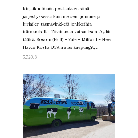
Kirjailen tämän postauksen siinä
järjestyksessä kuin me sen ajoimme ja
kirjailen täsmävinkkejä jenkkeihin –
itärannikolle. Tiiviimmän katsauksen löydät
täältä. Boston (Hull) – Yale – Milford – New
Haven Koska USA:n suurkaupungit,…
5.7.2018