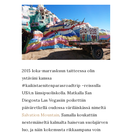
2015 loka-marraskuun taitteessa olin
ystäväni kanssa
#kaikistaenitenparasroadtrip –reissulla
USA:n länsipuoliskolla. Matkalla San
Diegosta Las Vegasiin poikettiin
päiväretkellä oudossa väriläiskässä nimeltä
Salvation Mountain
. Samalla koukattiin
nestemäiseltä kalmalta haisevan suolajärven
luo, ja näin kokemusta rikkaampana voin