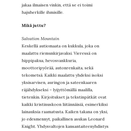
jakaa ilmaisen vinkin, että se ei toimi
hajuherkille ihmisille.
Mikä juttu?
Salvation Mountain
Keskellä autiomaata on kukkula, joka on
maalattu riemunkirjavaksi. Vieressä on
hippipakua, hevosvankkuria,
moottoripyörää, autonrenkaita, sekä
tekometsä. Kaikki maalattu yhdeksi isoksi
yksisarvisen, auringon ja sateenkaaren
räjähdykseksi – lyijyttömällä maalilla,
tietenkin. Kirjoitukset ja tekstinpätkät ovat
kaikki kristinuskoon liitännäisiä, esimerkiksi
lainauksia raamatusta. Kaiken takana on yksi,
jo edesmennyt, paikallinen asukas Leonard
Knight. Yhdysvaltojen kansantaiteenyhdistys