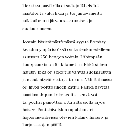
kiertänyt, aavikolla ei sada ja läheisiltä
maatiloilta valui likaa ja torjunta-aineita,
mikä aiheutti järven saastumisen ja
suolautumisen.
Jostain käsittämättömästä syystä Bombay
Beachin ympäristössä on kuitenkin edelleen
asutusta 250 hengen voimin. Lähimpään
kauppaankin on 65 kilometriä. Ehkä siihen
hajuun, joka on sekoitus vahvaa suolaisuutta
ja mändäntyviä raatoja, tottuu? Välillä ilmassa
oli myös polttoaineen katku. Paikka näyttää
maailmanlopun kokeneelta – enkä voi
tarpeeksi painottaa, että siltä siellä myös
haisee. Rantakävelykin tapahtuu eri
hajoamisvaiheissa olevien kalan-, linnun- ja
karjaraatojen päällä.