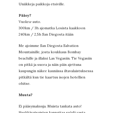
Uniikkeja paikkoja etsiville.
Pääsy?
Vuokra-auto.
300km / 3h ajomatka Losista kaakkoon
240km / 2,5h San Diegosta itään
Me ajoimme San Diegosta Salvation
Mountainille, josta koukkaus Bombay
beachille ja illaksi Las Vegasiin. Tie Vegasiin
on pitkä ja suora ja näin päin ajettuna
kaupungin näkee kauniissa iltavalaistuksessa
pitkältä kun tie kaartuu isojen hotellien
ohitse.
Muuta?
Ei pääsymaksuja. Muista tankata auto!
Herkkävatsaisten kannattaa syödä vasta