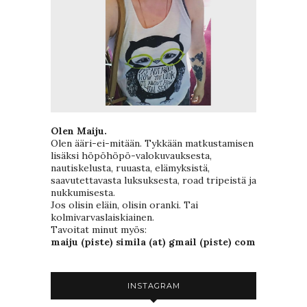
Olen Maiju.
Olen ääri-ei-mitään. Tykkään matkustamisen
lisäksi höpöhöpö-valokuvauksesta,
nautiskelusta, ruuasta, elämyksistä,
saavutettavasta luksuksesta, road tripeistä ja
nukkumisesta.
Jos olisin eläin, olisin oranki. Tai
kolmivarvaslaiskiainen.
Tavoitat minut myös:
maiju (piste) simila (at) gmail (piste) com
INSTAGRAM