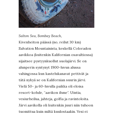
Salton Sea, Bombay Beach,
Kivenheiton päässä (no, reilut 30 km)
Salvation Mountainista, keskellä Coloradon
aavikkoa (kuitenkin Kalifornian osavaltiossa)
sijaitsee pystyynkuollut suolajärvi. Se on
alunperin syntynyt 1900-luvun alussa
vahingossa kun kastelukanavat pettivät ja
tätä nykyä se on Kalifornian suurin järvi.
Vielä 50- ja 60-luvulla paikka oli eloisa
resort-kohde, ”aavikon ihme”. Uintia,
vesiurheilua, jahteja, golfia ja ravintoloita.
Järvi aavikolla oli kuitenkin juuri niin tuhoon
tuomittua kuin miltä kuulostaakin. Vesi ei