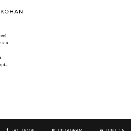
NKÖHÄN
jee!
oten
i
ämpi…
FACEBOOK
INSTAGRAM
LINKEDIN