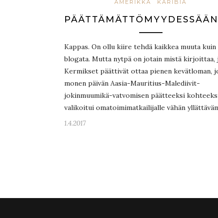
AMERIKKA
KARIBIA
PÄÄTTÄMÄTTÖMYYDESSÄÄ
Kappas. On ollu kiire tehdä kaikkea muuta kuin
blogata. Mutta nytpä on jotain mistä kirjoittaa, 
Kermikset päättivät ottaa pienen kevätloman, j
monen päivän Aasia-Mauritius-Malediivit-
jokinmuumikä-vatvomisen päätteeksi kohteeks
valikoitui omatoimimatkailijalle vähän yllättäv
1.4.2017