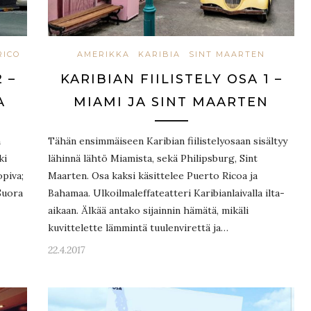
RICO
AMERIKKA
KARIBIA
SINT MAARTEN
 –
KARIBIAN FIILISTELY OSA 1 –
A
MIAMI JA SINT MAARTEN
n
Tähän ensimmäiseen Karibian fiilistelyosaan sisältyy
ki
lähinnä lähtö Miamista, sekä Philipsburg, Sint
opiva;
Maarten. Osa kaksi käsittelee Puerto Ricoa ja
Suora
Bahamaa. Ulkoilmaleffateatteri Karibianlaivalla ilta-
aikaan. Älkää antako sijainnin hämätä, mikäli
kuvittelette lämmintä tuulenvirettä ja…
22.4.2017