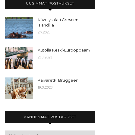
UUSIMMAT POSTAUKSET
Kävelysafari Crescent
Islandilla
2.7.2023
Autolla Keski-Eurooppaan?
21.3.2023
Päiväretki Bruggeen
19.3.2023
VANHEMMAT POSTAUKSET