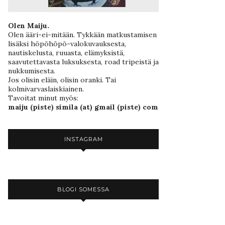
Olen Maiju.
Olen ääri-ei-mitään. Tykkään matkustamisen
lisäksi höpöhöpö-valokuvauksesta,
nautiskelusta, ruuasta, elämyksistä,
saavutettavasta luksuksesta, road tripeistä ja
nukkumisesta.
Jos olisin eläin, olisin oranki. Tai
kolmivarvaslaiskiainen.
Tavoitat minut myös:
maiju (piste) simila (at) gmail (piste) com
INSTAGRAM
BLOGI SOMESSA