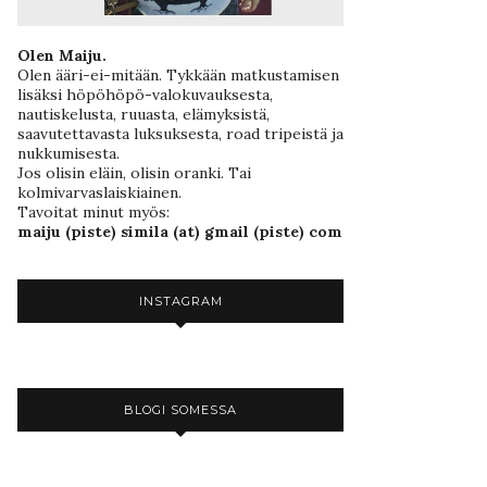
Olen Maiju.
Olen ääri-ei-mitään. Tykkään matkustamisen
lisäksi höpöhöpö-valokuvauksesta,
nautiskelusta, ruuasta, elämyksistä,
saavutettavasta luksuksesta, road tripeistä ja
nukkumisesta.
Jos olisin eläin, olisin oranki. Tai
kolmivarvaslaiskiainen.
Tavoitat minut myös:
maiju (piste) simila (at) gmail (piste) com
INSTAGRAM
BLOGI SOMESSA