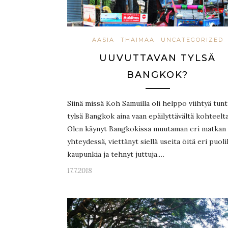
AASIA
THAIMAA
UNCATEGORIZED
UUVUTTAVAN TYLSÄ
BANGKOK?
Siinä missä Koh Samuilla oli helppo viihtyä tun
tylsä Bangkok aina vaan epäilyttävältä kohteelta
Olen käynyt Bangkokissa muutaman eri matkan
yhteydessä, viettänyt siellä useita öitä eri puolil
kaupunkia ja tehnyt juttuja.…
17.7.2018