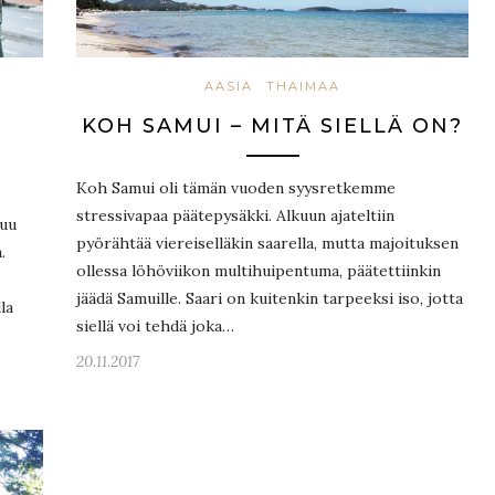
AASIA
THAIMAA
KOH SAMUI – MITÄ SIELLÄ ON?
Koh Samui oli tämän vuoden syysretkemme
stressivapaa päätepysäkki. Alkuun ajateltiin
tuu
pyörähtää viereiselläkin saarella, mutta majoituksen
.
ollessa löhöviikon multihuipentuma, päätettiinkin
jäädä Samuille. Saari on kuitenkin tarpeeksi iso, jotta
la
siellä voi tehdä joka…
20.11.2017