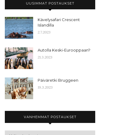
UUSIMMAT POSTAUKSET
Kävelysafari Crescent
Islandilla
2.7.2023
Autolla Keski-Eurooppaan?
21.3.2023
Päiväretki Bruggeen
19.3.2023
VANHEMMAT POSTAUKSET