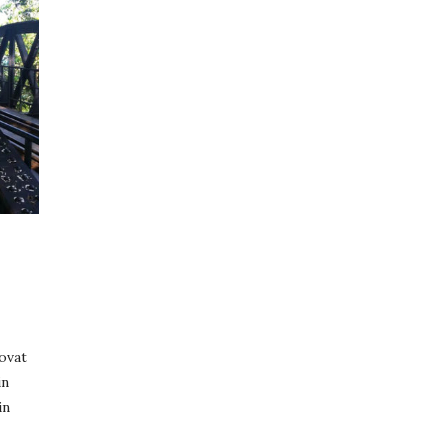
 ovat
in
in