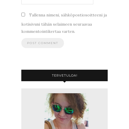
Tallenna nimeni, sähköpostiosoitteeni ja
kotisivuni tähän selaimeen seuraavaa
kommentointikertaa varten.
TERVETULOA!