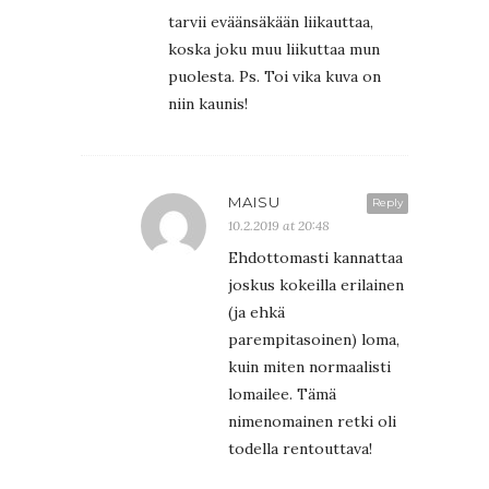
tarvii eväänsäkään liikauttaa,
koska joku muu liikuttaa mun
puolesta. Ps. Toi vika kuva on
niin kaunis!
MAISU
Reply
10.2.2019 at 20:48
Ehdottomasti kannattaa
joskus kokeilla erilainen
(ja ehkä
parempitasoinen) loma,
kuin miten normaalisti
lomailee. Tämä
nimenomainen retki oli
todella rentouttava!