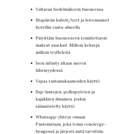
Valtavan hedelmäkorin huoneessa
Iltapäivän kahvit/teet ja leivonnaiset
hotellin ranta-alueella
Päivittäin huoneeseen toimitettavat
makeat snacksit. Milloin keksejä,
milloin tryffeleitä
Ison infinity altaan meren
läheisyydessä
Vapaa rantamakaamoiden käyttö
Sup-lautojen, polkupyörien ja
kajakkien ilmainen, joskin
säännöstelty käyttö
Whatsapp-yhteys omaan
Fusionistaan, joka toimi concierge-
hengessä ja järjesti mitä tarvittiin,