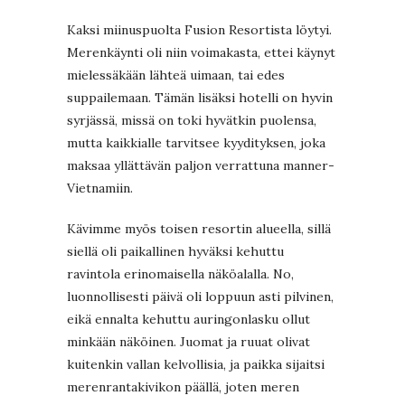
Kaksi miinuspuolta Fusion Resortista löytyi.
Merenkäynti oli niin voimakasta, ettei käynyt
mielessäkään lähteä uimaan, tai edes
suppailemaan. Tämän lisäksi hotelli on hyvin
syrjässä, missä on toki hyvätkin puolensa,
mutta kaikkialle tarvitsee kyydityksen, joka
maksaa yllättävän paljon verrattuna manner-
Vietnamiin.
Kävimme myös toisen resortin alueella, sillä
siellä oli paikallinen hyväksi kehuttu
ravintola erinomaisella näköalalla. No,
luonnollisesti päivä oli loppuun asti pilvinen,
eikä ennalta kehuttu auringonlasku ollut
minkään näköinen. Juomat ja ruuat olivat
kuitenkin vallan kelvollisia, ja paikka sijaitsi
merenrantakivikon päällä, joten meren