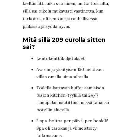
kieltämättä aika suolainen, mutta toisaalta,
sillä sai oikein mukavasti vastinetta, kun
tarkoitus oli rentoutua rauhallisessa
paikassa ja syödä hyvin.
Mitä sillä 209 eurolla sitten
sai?
Lentokenttäkuljetukset
Avaran ja yksityisen 130 neliöisen
villan omalla uima-altaalla
Todella kattavan buffet aamiaisen
fusion kitchen-tyylillä tai 24/7
aamupalan nautittuna missä tahansa
hotellin alueella.
2 spa-hoitoa per päivä, per henkilö.
Spa oli tasokas ja viimeistelty
kokonaisuus