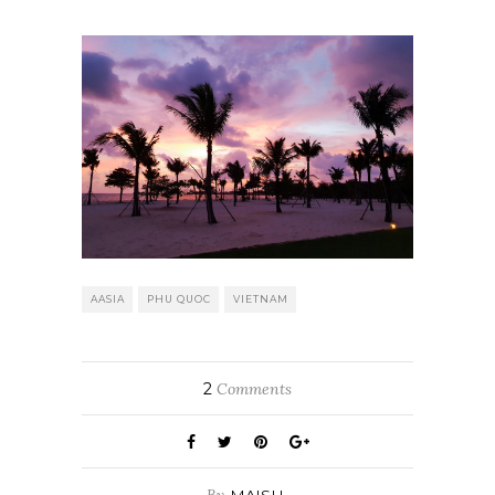
AASIA
PHU QUOC
VIETNAM
2
Comments
By
MAISU