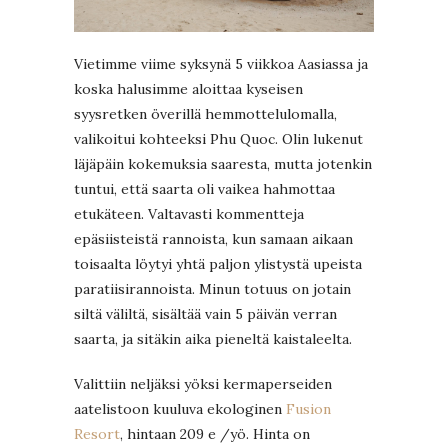
Vietimme viime syksynä 5 viikkoa Aasiassa ja
koska halusimme aloittaa kyseisen
syysretken överillä hemmottelulomalla,
valikoitui kohteeksi Phu Quoc. Olin lukenut
läjäpäin kokemuksia saaresta, mutta jotenkin
tuntui, että saarta oli vaikea hahmottaa
etukäteen. Valtavasti kommentteja
epäsiisteistä rannoista, kun samaan aikaan
toisaalta löytyi yhtä paljon ylistystä upeista
paratiisirannoista. Minun totuus on jotain
siltä väliltä, sisältää vain 5 päivän verran
saarta, ja sitäkin aika pieneltä kaistaleelta.
Valittiin neljäksi yöksi kermaperseiden
aatelistoon kuuluva ekologinen
Fusion
Resort
, hintaan 209 e /yö. Hinta on