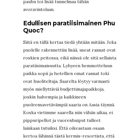
pauhu toi lisää tunnelmaa tähän
avoravintolaan.
Edullisen paratiisimainen Phu
Quoc?
Siitä en tällä kertaa tiedä yhtään mitään. Joka
puolelle rakennettiin lisää, useat rannat ovat
roskien peitossa, eikä niissä ole sitä sellaista
paratiisimaisuutta. Lyhyeen hemmotteluun
paikka sopii ja hotellien omat rannat toki
ovat huoliteltuja. Saarelta löytyy varmasti
myös miellyttäviä budjettimajapaikkoja,
joskin halvempia ja kaikkineen
puoleensavetävämpiä saaria on Aasia täynnä.
Koska vietimme saarella niin vähän aikaa, ei
pippuripellot ja vuorenhuiput tulleet
lainkaan tutuiksi. Että oikeastaan osaan
kertoa lähinnä tästä kermis-resortista, että