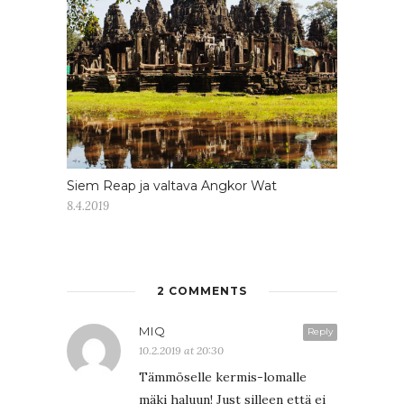
Siem Reap ja valtava Angkor Wat
8.4.2019
2 COMMENTS
MIQ
Reply
10.2.2019 at 20:30
Tämmöselle kermis-lomalle
mäki haluun! Just silleen että ei