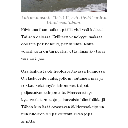
Laiturin osoite ”Jeti 13”, niin tiedät mihin
tilaat vesitaksin.
Kävimma ihan paikan päällä yhdessä kylässä.
Tai sen osiossa. Erillinen venekyyti maksaa
dollarin per henkilö, per suunta. Näitä
veneilijöitä on tarpeeksi, että ilman kyytiä ei
varmasti jää.
Osa lankuista oli huolestuttavassa kunnossa.
Oli laskuveden aika, jolloin mutainen maa ja
roskat, sekä myös lahonneet tolpat
paljastuivat talojen alta. Maassa näkyi
kyseenalaisen isoja ja karvaisia hämähäkkejä.
Tähän kun lisää orastavan äkkivessakaipuun
niin huoleen oli paikoittain aivan jopa
aihetta.