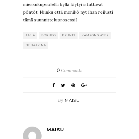
miessukupuolella kyllä löytyi istuttavat
pöntöt. Niinku että menikö nyt ihan reilusti
tämä suunnitteluprosessi?
AASIA
BORNEO
BRUNEI
KAMPONG AYER
NENÄAPINA
0
Comments
By
MAISU
MAISU