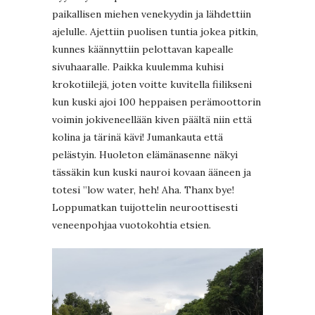
paikallisen miehen venekyydin ja lähdettiin
ajelulle. Ajettiin puolisen tuntia jokea pitkin,
kunnes käännyttiin pelottavan kapealle
sivuhaaralle. Paikka kuulemma kuhisi
krokotiilejä, joten voitte kuvitella fiilikseni
kun kuski ajoi 100 heppaisen perämoottorin
voimin jokiveneellään kiven päältä niin että
kolina ja tärinä kävi! Jumankauta että
pelästyin. Huoleton elämänasenne näkyi
tässäkin kun kuski nauroi kovaan ääneen ja
totesi ”low water, heh! Aha. Thanx bye!
Loppumatkan tuijottelin neuroottisesti
veneenpohjaa vuotokohtia etsien.