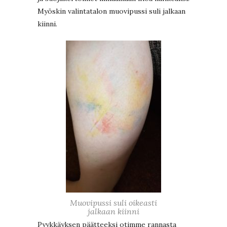
Myöskin valintatalon muovipussi suli jalkaan
kiinni.
Muovipussi suli oikeasti
jalkaan kiinni
Pyykkäyksen päätteeksi otimme rannasta