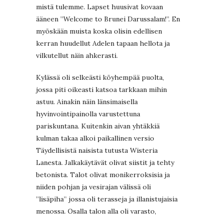
mistä tulemme. Lapset huusivat kovaan
ääneen ”Welcome to Brunei Darussalam!”. En
myöskään muista koska olisin edellisen
kerran huudellut Adelen tapaan hellota ja
vilkutellut näin ahkerasti.
Kylässä oli selkeästi köyhempää puolta,
jossa piti oikeasti katsoa tarkkaan mihin
astuu. Ainakin näin länsimaisella
hyvinvointipainolla varustettuna
pariskuntana. Kuitenkin aivan yhtäkkiä
kulman takaa alkoi paikallinen versio
Täydellisistä naisista tutusta Wisteria
Lanesta. Jalkakäytävät olivat siistit ja tehty
betonista. Talot olivat monikerroksisia ja
niiden pohjan ja vesirajan välissä oli
”lisäpiha” jossa oli terasseja ja illanistujaisia
menossa. Osalla talon alla oli varasto,