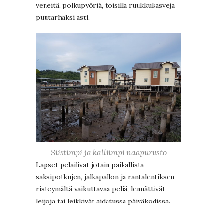
veneitä, polkupyöriä, toisilla ruukkukasveja
puutarhaksi asti.
Siistimpi ja kalliimpi naapurusto
Lapset pelailivat jotain paikallista
saksipotkujen, jalkapallon ja rantalentiksen
risteymältä vaikuttavaa peliä, lennättivät
leijoja tai leikkivät aidatussa päiväkodissa.