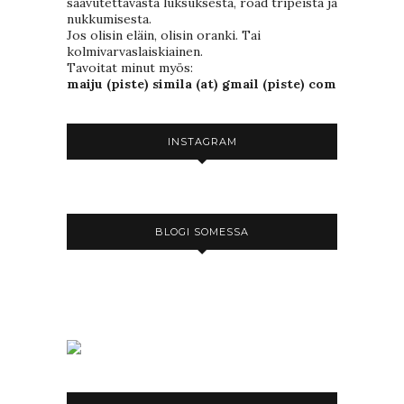
saavutettavasta luksuksesta, road tripeistä ja
nukkumisesta.
Jos olisin eläin, olisin oranki. Tai
kolmivarvaslaiskiainen.
Tavoitat minut myös:
maiju (piste) simila (at) gmail (piste) com
INSTAGRAM
BLOGI SOMESSA