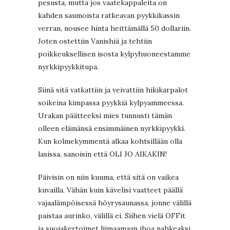
pesusta, mutta jos vaatekappaleita on
kahden saumoista ratkeavan pyykkikassin
verran, nousee hinta heittämällä 50 dollariin.
Joten ostettiin Vanishiä ja tehtiin
poikkeuksellisen isosta kylpyhuoneestamme
nyrkkipyykkitupa.
Siinä sitä vatkattiin ja veivattiin hikikarpalot
soikeina kimpassa pyykkiä kylpyammeessa.
Urakan päätteeksi mies tunnusti tämän
olleen elämänsä ensimmäinen nyrkkipyykki.
Kun kolmekymmentä alkaa kohtsillään olla
lasissa, sanoisin että OLI JO AIKAKIN!
Päivisin on niin kuuma, että sitä on vaikea
kuvailla. Vähän kuin kävelisi vaatteet päällä
vajaalämpöisessä höyrysaunassa, jonne välillä
paistaa aurinko, välillä ei. Siihen vielä OFFit
ja suojakertoimet liimaamaan ihoa nahkeaksi.