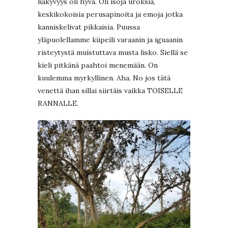
näkyvyys oli hyvä. Oli isoja uroksia,
keskikokoisia perusapinoita ja emoja jotka
kanniskelivat pikkaisia. Puussa
yläpuolellamme kiipeili varaanin ja iguaanin
risteytystä muistuttava musta lisko. Siellä se
kieli pitkänä paahtoi menemään. On
kuulemma myrkyllinen. Aha. No jos tätä
venettä ihan sillai siirtäis vaikka TOISELLE
RANNALLE.