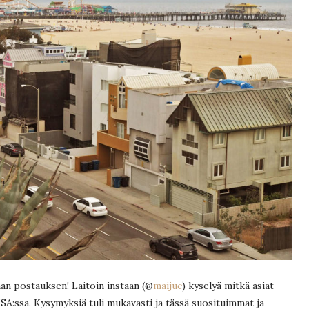
n postauksen! Laitoin instaan (@
maijuc
) kyselyä mitkä asiat
A:ssa. Kysymyksiä tuli mukavasti ja tässä suosituimmat ja