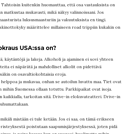
Tahtoisin kuitenkin huomauttaa, että osa vastauksista on
än matkustaa mukavasti, mikä näkyy valinnoissani. Jos
aasturista luksusmaasturiin ja vakuutuksista en tingi.
kinottokyky määrittelee millaiseen road trippiin kukakin on
uokraus USA:ssa on?
, käytäntöjä ja lakeja. Alkoholi ja ajaminen ei sovi yhteen
teita ei näpärätä ja mahdolliset alkolit on pidettävä
säkin on osavaltiokohtaisia eroja.
 helppoa ja mukavaa, onhan se autoilun luvattu maa. Tiet ovat
in mihin Suomessa ollaan totuttu. Parkkipaikat ovat isoja.
 kaikkialla, tarkoitan sitä. Drive-in elokuvateatteri. Drive-in
 puhumattakaan.
 mikäli mistään ei tule ketään. Jos ei saa, on tämä erikseen
P-risteyksestä poistutaan saapumisjärjestyksessä, joten pidä
 sinua, ja paina kaasua kun on vuorosi, huolimatta mihin