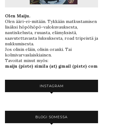
Olen Maiju.
Olen ääri-ei-mitään. Tykkään matkustamisen
lisäksi höpöhöpö-valokuvauksesta,
nautiskelusta, ruuasta, elämyksistä,
saavutettavasta luksuksesta, road tripeistä ja
nukkumisesta.
Jos olisin eläin, olisin oranki. Tai
kolmivarvaslaiskiainen.
Tavoitat minut myös:
maiju (piste) simila (at) gmail (piste) com
INSTAGRAM
BLOGI SOMESSA