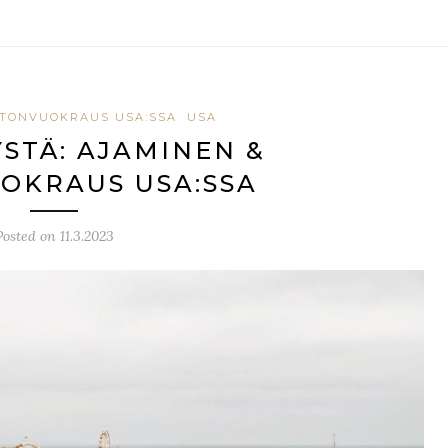
TONVUOKRAUS USA:SSA
USA
YSTÄ: AJAMINEN &
OKRAUS USA:SSA
Posted on
11.3.2023