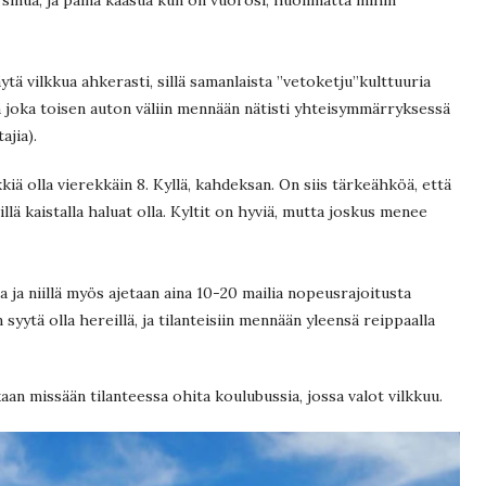
äytä vilkkua ahkerasti, sillä samanlaista ”vetoketju”kulttuuria
ä joka toisen auton väliin mennään nätisti yhteisymmärryksessä
ajia).
iä olla vierekkäin 8. Kyllä, kahdeksan. On siis tärkeähköä, että
illä kaistalla haluat olla. Kyltit on hyviä, mutta joskus menee
a ja niillä myös ajetaan aina 10-20 mailia nopeusrajoitusta
syytä olla hereillä, ja tilanteisiin mennään yleensä reippaalla
aan missään tilanteessa ohita koulubussia, jossa valot vilkkuu.