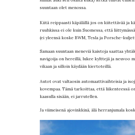
suuntaan olet menossa.
Kiitä reippaasti käpälällä jos on kiitettävää ja k
ruuhkissa ei ole kuin Suomessa, että liittymäss
(ei yleensä koske BWM, Tesla ja Porsche-kuljett
Samaan suuntaan meneviä kaistoja saattaa yhtäkk
navigoija on hereillä, lukee kylttejä ja neuvoo m
vikaan ja silloin käydään kiertoteillä.
Autot ovat valtaosin automaattivaihteisia ja isoj
kovempaa. Tämä tarkoittaa, että liikenteessä on 
kaasulla sisään, ei jarrutellen.
Ja viimeisenä ajovinkkinä, älä herranjumala kosk