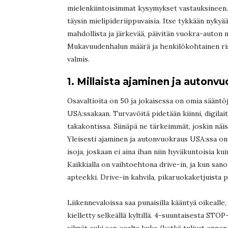
mielenkiintoisimmat kysymykset vastauksineen. 
täysin mielipideriippuvaisia. Itse tykkään nykyä
mahdollista ja järkevää, päivitän vuokra-auton m
Mukavuudenhalun määrä ja henkilökohtainen ris
valmis.
1. Millaista ajaminen ja autonv
Osavaltioita on 50 ja jokaisessa on omia sääntöjä
USA:ssakaan. Turvavöitä pidetään kiinni, digilait
takakontissa. Siinäpä ne tärkeimmät, joskin näis
Yleisesti ajaminen ja autonvuokraus USA:ssa on
isoja, joskaan ei aina ihan niin hyväkuntoisia ku
Kaikkialla on vaihtoehtona drive-in, ja kun sanon
apteekki. Drive-in kahvila, pikaruokaketjuista
Liikennevaloissa saa punaisilla kääntyä oikealle,
kielletty selkeällä kyltillä. 4-suuntaisesta STO
silmät auki sen osalta kuka/ketkä tulivat ennen