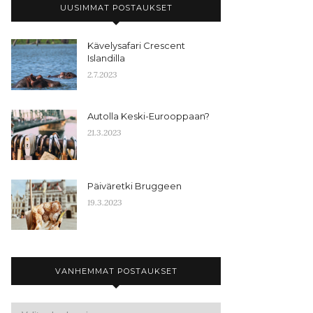
UUSIMMAT POSTAUKSET
Kävelysafari Crescent
Islandilla
2.7.2023
Autolla Keski-Eurooppaan?
21.3.2023
Päiväretki Bruggeen
19.3.2023
VANHEMMAT POSTAUKSET