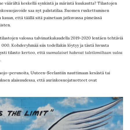
väärältä keskellä synkintä ja märintä kuukautta? Tilastojen
urinkosuojavoide saa nyt palstatilaa. Suomen ruskettumisen
n kauan, että täällä sitä painetaan jatkuvassa pimeässä
isten.
ilastojen valossa talvimatkakaudella 2019-2020 lentäen tehtäviä
 000. Kohderyhmää siis todellakin löytyy ja tästä luvusta
sti tilasto kertoo, että
suomalaiset hakevat talvilomiltaan valoa
.
ojo-perunoita, Uuteen-Seelantiin nauttimaan kesästä tai
tuksen alaisuudessa, että aurinkosuojatuotteet ovat