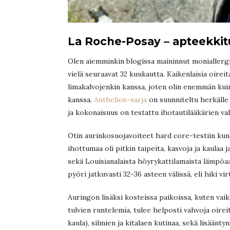
La Roche-Posay – apteekkitu
Olen aiemminkin blogissa maininnut moniallergis
vielä seuraavat 32 kuukautta. Kaikenlaisia oirei
limakalvojenkin kanssa, joten olin enemmän ku
kanssa.
Anthelios-sarja
on suunniteltu herkälle 
ja kokonaisuus on testattu ihotautilääkärien val
Otin aurinkosuojavoiteet hard core-testiin kun
ihottumaa oli pitkin taipeita, kasvoja ja kaulaa
sekä Louisianalaista höyrykattilamaista lämpöa
pyöri jatkuvasti 32-36 asteen välissä, eli hiki virt
Auringon lisäksi kosteissa paikoissa, kuten vaik
tulvien runtelemia, tulee helposti vahvoja oirei
kaula), silmien ja kitalaen kutinaa, sekä lisäänt