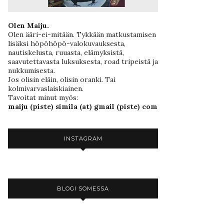
Olen Maiju.
Olen ääri-ei-mitään. Tykkään matkustamisen
lisäksi höpöhöpö-valokuvauksesta,
nautiskelusta, ruuasta, elämyksistä,
saavutettavasta luksuksesta, road tripeistä ja
nukkumisesta.
Jos olisin eläin, olisin oranki. Tai
kolmivarvaslaiskiainen.
Tavoitat minut myös:
maiju (piste) simila (at) gmail (piste) com
INSTAGRAM
BLOGI SOMESSA