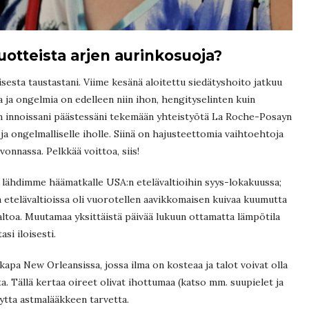
otteista arjen aurinkosuoja?
esta taustastani. Viime kesänä aloitettu siedätyshoito jatkuu
ta ja ongelmia on edelleen niin ihon, hengityselinten kuin
in innoissani päästessäni tekemään yhteistyötä La Roche-Posayn
ja ongelmalliselle iholle. Siinä on hajusteettomia vaihtoehtoja
vonnassa. Pelkkää voittoa, siis!
 lähdimme häämatkalle USA:n etelävaltioihin syys-lokakuussa;
 ja etelävaltioissa oli vuorotellen aavikkomaisen kuivaa kuumutta
altoa. Muutamaa yksittäistä päivää lukuun ottamatta lämpötila
asi iloisesti.
kapa New Orleansissa, jossa ilma on kosteaa ja talot voivat olla
ta. Tällä kertaa oireet olivat ihottumaa (katso mm. suupielet ja
ynytta astmalääkkeen tarvetta.