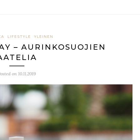
KA
LIFESTYLE
YLEINEN
AY – AURINKOSUOJIEN
AATELIA
Posted on
10.11.2019