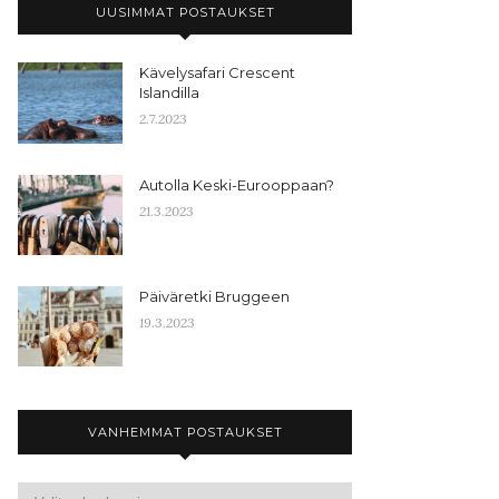
UUSIMMAT POSTAUKSET
Kävelysafari Crescent
Islandilla
2.7.2023
Autolla Keski-Eurooppaan?
21.3.2023
Päiväretki Bruggeen
19.3.2023
VANHEMMAT POSTAUKSET