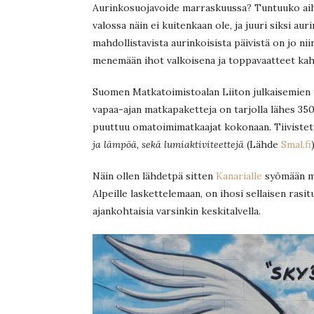
Aurinkosuojavoide marraskuussa? Tuntuuko aihe 
valossa näin ei kuitenkaan ole, ja juuri siksi a
mahdollistavista aurinkoisista päivistä on jo nii
menemään ihot valkoisena ja toppavaatteet kah
Suomen Matkatoimistoalan Liiton julkaisemien t
vapaa-ajan matkapaketteja on tarjolla lähes 350
puuttuu omatoimimatkaajat kokonaan. Tiivistety
ja lämpöä, sekä lumiaktiviteettejä
(Lähde
Smal.fi
)
Näin ollen lähdetpä sitten
Kanarialle
syömään m
Alpeille laskettelemaan, on ihosi sellaisen rasi
ajankohtaisia varsinkin keskitalvella.